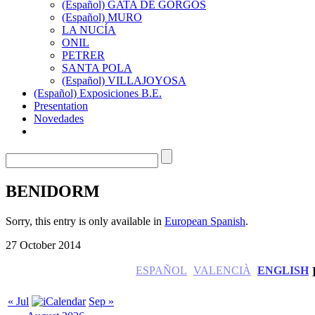
(Español) GATA DE GORGOS
(Español) MURO
LA NUCÍA
ONIL
PETRER
SANTA POLA
(Español) VILLAJOYOSA
(Español) Exposiciones B.E.
Presentation
Novedades
BENIDORM
Sorry, this entry is only available in
European Spanish
.
27 October 2014
ESPAÑOL
VALENCIÀ
ENGLISH
« Jul
Sep »