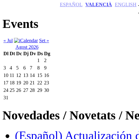
ESPAÑOL
VALENCIÀ
ENGLISH
Events
« Jul
Set »
Agost 2026
Dl
Dt
Dc
Dj
Dv
Ds
Dg
1
2
3
4
5
6
7
8
9
10
11
12
13
14
15
16
17
18
19
20
21
22
23
24
25
26
27
28
29
30
31
Novedades / Novetats / N
(Español) Actualización 